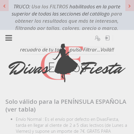
TRUCO:
Usa los FILTROS
habilitados en la parte
superior de todas las secciones del catálogo
para
obtener los resultados que más te interesan,
filtrando por tallas, colores, precio o marca.
¿Quieres que solo te aparezcan los modelos que
Registro
Iniciar sesión
sean de la talla "X"? Pulsa en FILTROS, marca el
recuadro de tu talla y pulsa Filtrar...Voilà!!
HOME
Envíos
Solo válido para la PENÍNSULA ESPAÑOLA
(ver tabla)
Envío Normal : Es el envío por defecto en DivasFiesta,
tarda en llegar al cliente de 2 a 5 días lectivos (de Lunes a
Viernes) y supone un importe de 7€. GRATIS PARA