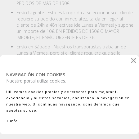
PEDIDOS DE MÁS DE 150€.
Envío Urgente : Esta es la opción a seleccionar si el cliente
requiere su pedido con inmediatez, tarda en llegar al
cliente de 24h a 48h lectivas (de Lunes a Viernes) y supone
un importe de 10€. EN PEDIDOS DE 150€ O MAYOR
IMPORTE, EL ENVÍO URGENTE ES DE 7€.
Envío en Sábado : Nuestros transportistas trabajan de
Lunes a Viernes, pero si el cliente requiere que se le
entregue su pedido en Sábado este tipo de envío sería el
adecuado; Se le entregaría el sábado que el cliente
requiera (dando un periodo mínimo de tres días
NAVEGACIÓN CON COOKIES
laborables antes del sábado elegido) y supone un
Nuestro portal utiliza cookies.
importe de 14€.
Utilizamos cookies propias y de terceros para mejorar tu
ISLAS ESPAÑOLAS Y PORTUGAL consultar presupuesto gastos
experiencia y nuestros servicios, analizando la navegación en
de envío en divasfiesta@gmail.com
nuestra web. Si continuas navegando, consideramos que
aceptas su uso.
SE ENVÍA A TODA EUROPA (presupuesto gastos de envío en
divasfiesta@gmail.com) / We ship to all of Europe (ask for
+ info.
shipping cost estimate: divasfiesta@gmail.com)