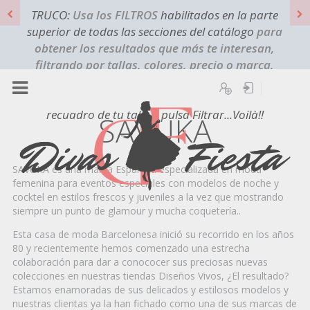
TRUCO:
Usa los FILTROS
habilitados en la parte
superior de todas las secciones del catálogo
para
obtener los resultados que más te interesan,
filtrando por tallas, colores, precio o marca.
¿Quieres que solo te aparezcan los modelos que
Registro
Iniciar sesión
sean de la talla "X"? Pulsa en FILTROS, marca el
recuadro de tu talla y pulsa Filtrar...Voilà!!
SAVUKA
SAVUKA es una marca Española especializada en moda
femenina para eventos especiales con modelos de noche y
cocktel en estilos frescos y juveniles a la vez que mostrando
siempre un punto de glamour y mucha coquetería..
Esta casa de moda Barcelonesa inició su recorrido en los años
80 y recientemente hemos comenzado una estrecha
colaboración para dar a conococer sus preciosas nuevas
colecciones en nuestras tiendas Diseños Vivos, ¿El resultado?
Estamos enamoradas de sus delicados y estilosos modelos y
nuestras clientas ya la han fichado como una de sus marcas de