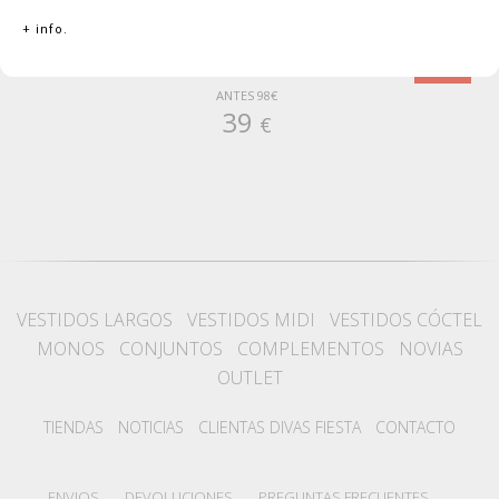
+ info.
Conjunto Enna
-60%
ANTES 98€
39
€
VESTIDOS LARGOS
VESTIDOS MIDI
VESTIDOS CÓCTEL
MONOS
CONJUNTOS
COMPLEMENTOS
NOVIAS
OUTLET
TIENDAS
NOTICIAS
CLIENTAS DIVAS FIESTA
CONTACTO
ENVIOS
DEVOLUCIONES
PREGUNTAS FRECUENTES