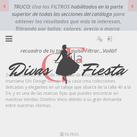
TRUCO:
Usa los FILTROS
habilitados en la parte
superior de todas las secciones del catálogo
para
obtener los resultados que más te interesan,
filtrando por tallas, colores, precio o marca.
¿Quieres que solo te aparezcan los modelos que
Registro
Iniciar sesión
sean de la talla "X"? Pulsa en FILTROS, marca el
recuadro de tu talla y pulsa Filtrar...Voilà!!
Zeila
Zeila es la línea de moda femenina de fiesta de la empresa
murciana GN Design Group. Esta casa crea colecciones
delicadas y elegantes en un tallaje que abarca de la talla 40 a la
54, y es una de las marcas fijas que puedes encontrar en
nuestras tiendas Diseños Vivos debido a su gran demanda
entre nuestras clientas.
FILTROS